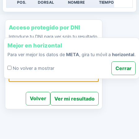
POS.
DORSAL
NOMBRE
TIEMPO
Acceso protegido por DNI
Introduce tu DNI para ver solo tu resultado.
Mejor en horizontal
EVENTO
Para ver mejor los datos de
META
, gira tu móvil a
horizontal
.
DNI
Cerrar
No volver a mostrar
Volver
Ver mi resultado