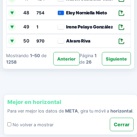
48
Eloy Norniella Nieto
▼
754
49
Irene Pelayo González
▼
1
50
Alvaro Riva
▼
970
Mostrando
1–50
de
Página
1
Anterior
Siguiente
1258
de
26
Mejor en horizontal
Para ver mejor los datos de
META
, gira tu móvil a
horizontal
.
Cerrar
No volver a mostrar