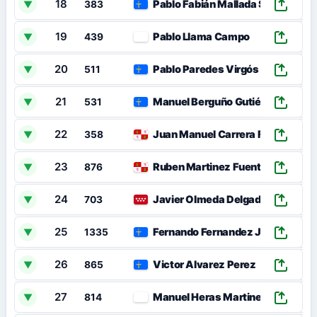
18
Pablo Fabián Mallada Sánchez
▼
383
19
Pablo Llama Campo
▼
439
20
Pablo Paredes Virgós
▼
511
21
Manuel Berguño Gutiérrez
▼
531
22
Juan Manuel Carrera Fernández
▼
358
23
Ruben Martinez Fuente
▼
876
24
Javier Olmeda Delgado
▼
703
25
Fernando Fernandez Junquera
▼
1335
26
Victor Alvarez Perez
▼
865
27
Manuel Heras Martinez
▼
814