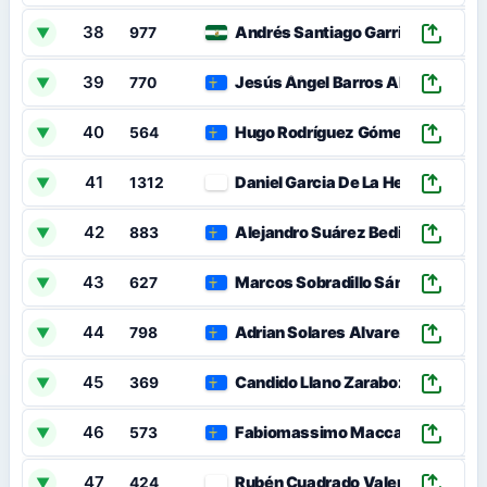
38
Andrés Santiago Garrido
▼
977
39
Jesús Ángel Barros Abarrio
▼
770
40
Hugo Rodríguez Gómez
▼
564
41
Daniel Garcia De La Hera
▼
1312
42
Alejandro Suárez Bedia
▼
883
43
Marcos Sobradillo Sánchez
▼
627
44
Adrian Solares Alvarez
▼
798
45
Candido Llano Zarabozo
▼
369
46
Fabiomassimo Maccagnan
▼
573
47
Rubén Cuadrado Valero
▼
424