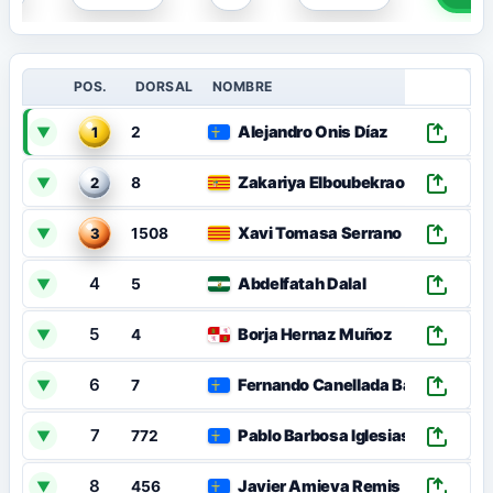
POS.
DORSAL
NOMBRE
Alejandro Onis Díaz
▼
1
2
Zakariya Elboubekraoui
▼
2
8
Xavi Tomasa Serrano
▼
3
1508
4
Abdelfatah Dalal
▼
5
5
Borja Hernaz Muñoz
▼
4
6
Fernando Canellada Barbón
▼
7
7
Pablo Barbosa Iglesias
▼
772
8
Javier Amieva Remis
▼
456