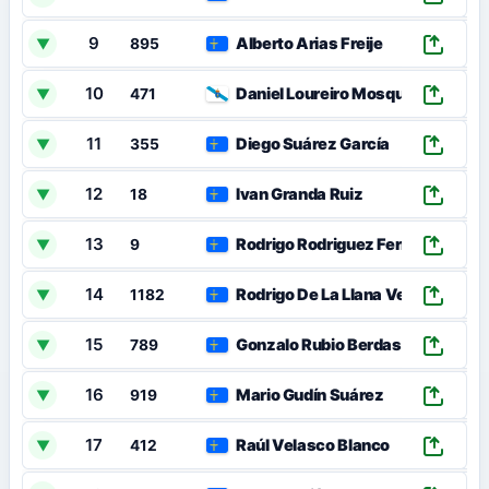
9
Alberto Arias Freije
▼
895
10
Daniel Loureiro Mosquera
▼
471
11
Diego Suárez García
▼
355
12
Ivan Granda Ruiz
▼
18
13
Rodrigo Rodriguez Fernandez
▼
9
14
Rodrigo De La Llana Vega
▼
1182
15
Gonzalo Rubio Berdasco
▼
789
16
Mario Gudín Suárez
▼
919
17
Raúl Velasco Blanco
▼
412