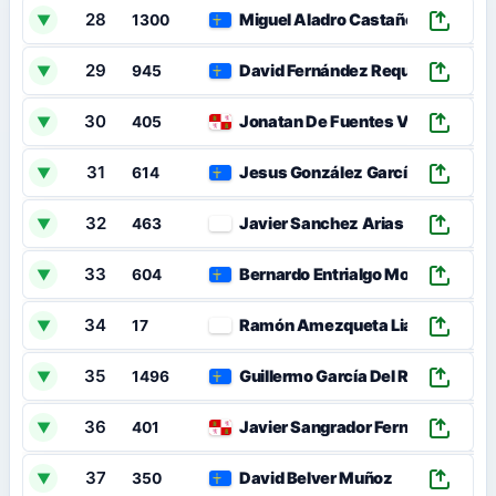
28
Miguel Aladro Castañeda
▼
1300
29
David Fernández Requeijo
▼
945
30
Jonatan De Fuentes Villa
▼
405
31
Jesus González García
▼
614
32
Javier Sanchez Arias
▼
463
33
Bernardo Entrialgo Montaño
▼
604
34
Ramón Amezqueta Liaño
▼
17
35
Guillermo García Del Río
▼
1496
36
Javier Sangrador Fernández
▼
401
37
David Belver Muñoz
▼
350