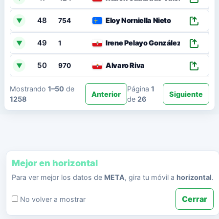
48
Eloy Norniella Nieto
▼
754
49
Irene Pelayo González
▼
1
50
Alvaro Riva
▼
970
Mostrando
1–50
de
Página
1
Anterior
Siguiente
1258
de
26
Mejor en horizontal
Para ver mejor los datos de
META
, gira tu móvil a
horizontal
.
Cerrar
No volver a mostrar