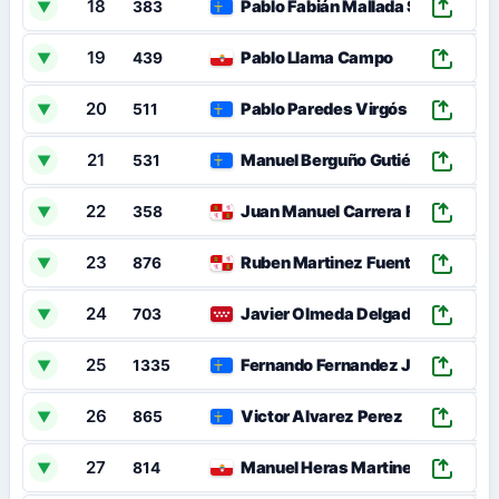
18
Pablo Fabián Mallada Sánchez
▼
383
19
Pablo Llama Campo
▼
439
20
Pablo Paredes Virgós
▼
511
21
Manuel Berguño Gutiérrez
▼
531
22
Juan Manuel Carrera Fernández
▼
358
23
Ruben Martinez Fuente
▼
876
24
Javier Olmeda Delgado
▼
703
25
Fernando Fernandez Junquera
▼
1335
26
Victor Alvarez Perez
▼
865
27
Manuel Heras Martinez
▼
814