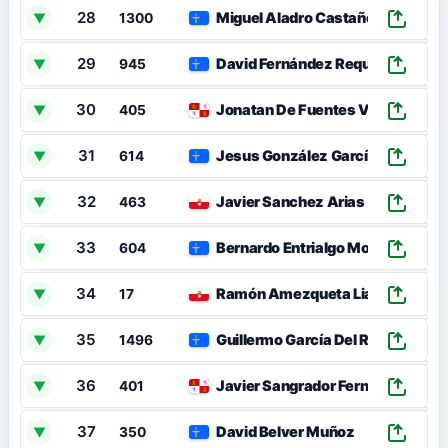
28
Miguel Aladro Castañeda
▼
1300
29
David Fernández Requeijo
▼
945
30
Jonatan De Fuentes Villa
▼
405
31
Jesus González García
▼
614
32
Javier Sanchez Arias
▼
463
33
Bernardo Entrialgo Montaño
▼
604
34
Ramón Amezqueta Liaño
▼
17
35
Guillermo García Del Río
▼
1496
36
Javier Sangrador Fernández
▼
401
37
David Belver Muñoz
▼
350