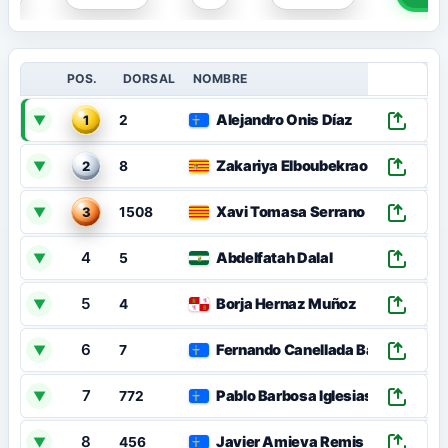
POS.
DORSAL
NOMBRE
Alejandro Onis Díaz
▼
1
2
Zakariya Elboubekraoui
▼
2
8
Xavi Tomasa Serrano
▼
3
1508
4
Abdelfatah Dalal
▼
5
5
Borja Hernaz Muñoz
▼
4
6
Fernando Canellada Barbón
▼
7
7
Pablo Barbosa Iglesias
▼
772
8
Javier Amieva Remis
▼
456