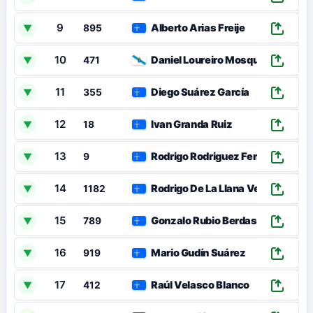
9
Alberto Arias Freije
▼
895
10
Daniel Loureiro Mosquera
▼
471
11
Diego Suárez García
▼
355
12
Ivan Granda Ruiz
▼
18
13
Rodrigo Rodriguez Fernandez
▼
9
14
Rodrigo De La Llana Vega
▼
1182
15
Gonzalo Rubio Berdasco
▼
789
16
Mario Gudín Suárez
▼
919
17
Raúl Velasco Blanco
▼
412