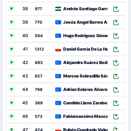
38
Andrés Santiago Garrido
▼
977
39
Jesús Ángel Barros Abarrio
▼
770
40
Hugo Rodríguez Gómez
▼
564
41
Daniel Garcia De La Hera
▼
1312
42
Alejandro Suárez Bedia
▼
883
43
Marcos Sobradillo Sánchez
▼
627
44
Adrian Solares Alvarez
▼
798
45
Candido Llano Zarabozo
▼
369
46
Fabiomassimo Maccagnan
▼
573
47
Rubén Cuadrado Valero
▼
424