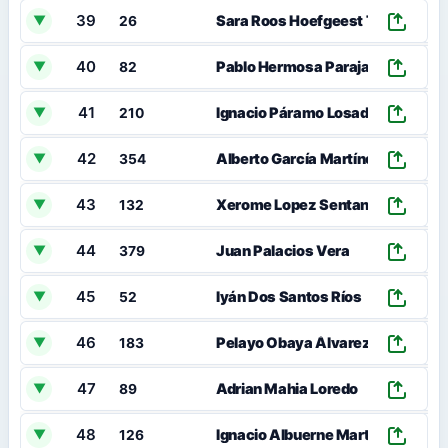
39
00
Sara Roos Hoefgeest Toribio
▼
26
40
00
Pablo Hermosa Paraja
▼
82
41
00
Ignacio Páramo Losada
▼
210
42
00
Alberto García Martínez
▼
354
43
00
Xerome Lopez Sentandreu
▼
132
44
00
Juan Palacios Vera
▼
379
45
00
Iyán Dos Santos Ríos
▼
52
46
00
Pelayo Obaya Álvarez
▼
183
47
00
Adrian Mahia Loredo
▼
89
48
00
Ignacio Albuerne Martinez
▼
126