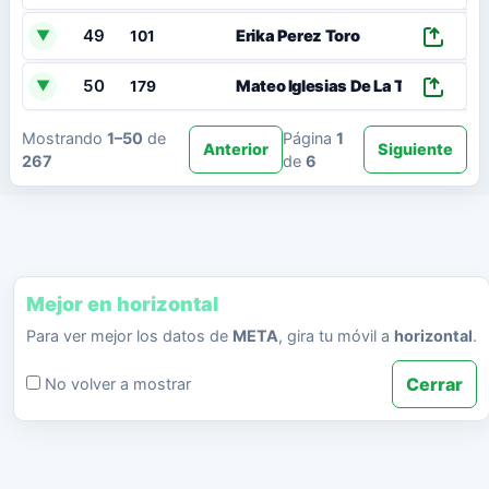
49
00
Erika Perez Toro
▼
101
50
00
Mateo Iglesias De La Torre
▼
179
Mostrando
1–50
de
Página
1
Anterior
Siguiente
267
de
6
Mejor en horizontal
Para ver mejor los datos de
META
, gira tu móvil a
horizontal
.
Cerrar
No volver a mostrar