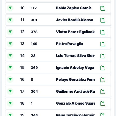
10
00
Pablo Zapico García
▼
112
11
00
Javier Bordiú Alonso
▼
301
12
00
Victor Perez Eguiluck
▼
378
13
00
Pietro Ravaglia
▼
149
14
00
Luis Tomas Silva Klein
▼
28
15
00
Ignacio Arbolay Vega
▼
369
16
00
Pelayo González Fernández
▼
8
17
00
Guillermo Andrade Ruz
▼
364
18
00
Gonzalo Alonso Suarez
▼
1
19
00
Irene Terciado Hernández
▼
344