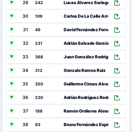
29
00
Lucas Álvarez Sariego
▼
242
30
00
Carlos De La Calle Arroyo
▼
109
31
00
David Fernández Fernandez
▼
49
32
00
Adrián Salvado García
▼
231
33
00
Juan González Rodríguez
▼
368
34
00
Gonzalo Ramos Ruiz
▼
312
35
00
Guillermo Cimas Alvarez
▼
350
36
00
Adrián Rodríguez Rodríguez
▼
230
37
00
Ramón Ordieres Álvarez
▼
188
38
00
Bruno Fernández Espina
▼
93