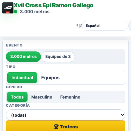
Xvii Cross Epi Ramon Gallego
3.000 metros
🇪🇸
EVENTO
3.000 metros
Equipos de 3
TIPO
Individual
Equipos
GÉNERO
Todos
Masculino
Femenino
CATEGORÍA
🏆 Trofeos