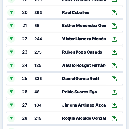
20
00
Raúl Coballes
▼
293
21
00
Esther Menéndez Gonzalez
▼
55
22
00
Victor Llaneza Menéndez
▼
244
23
00
Ruben Pozo Casado
▼
275
24
00
Álvaro Rouget Fernández
▼
125
25
00
Daniel García Rodil
▼
335
26
00
Pablo Suarez Eyo
▼
46
27
00
Jimena Artimez Azcarate
▼
184
28
00
Roque Alcalde Gonzalez
▼
215