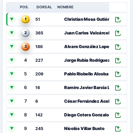
POS.
DORSAL
NOMBRE
TI
00
Christian Mesa Gutiérrez
▼
1
51
00
Juan Carlos Valcárcel Llorca
▼
2
365
00
Alvaro González Lopez
▼
3
186
4
00
Jorge Rubia Rodriguez
▼
227
5
00
Pablo Riobello Alcoba
▼
209
6
00
Ramiro Javier Barcia López
▼
16
7
00
César Fernández Acebal
▼
6
8
00
Diego Cotera Gonzalo
▼
142
9
00
Nicolás Villar Busto
▼
245