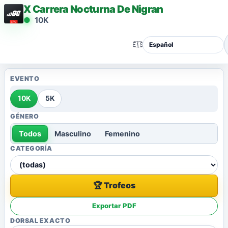
X Carrera Nocturna De Nigran
10K
🇪🇸
EVENTO
10K
5K
GÉNERO
Todos
Masculino
Femenino
CATEGORÍA
🏆 Trofeos
Exportar PDF
DORSAL EXACTO