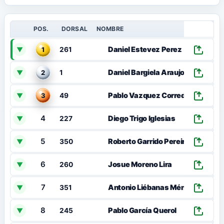
POS.
DORSAL
NOMBRE
Daniel Estevez Perez
▼
1
261
Daniel Bargiela Araujo
▼
2
1
Pablo Vazquez Corredera
▼
3
49
4
Diego Trigo Iglesias
▼
227
5
Roberto Garrido Pereira
▼
350
6
Josue Moreno Lira
▼
260
7
Antonio Liébanas Méndez
▼
351
8
Pablo García Querol
▼
245