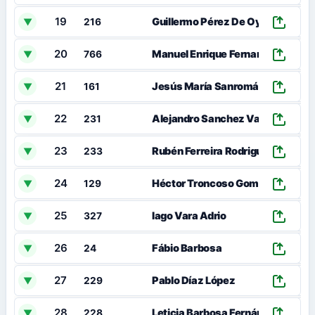
19
Guillermo Pérez De Oya
▼
216
20
Manuel Enrique Fernandez Ferna
▼
766
21
Jesús María Sanromán Marcote
▼
161
22
Alejandro Sanchez Vazquez
▼
231
23
Rubén Ferreira Rodriguez
▼
233
24
Héctor Troncoso Gomez
▼
129
25
Iago Vara Adrio
▼
327
26
Fábio Barbosa
▼
24
27
Pablo Díaz López
▼
229
28
Leticia Barbosa Fernández
▼
228