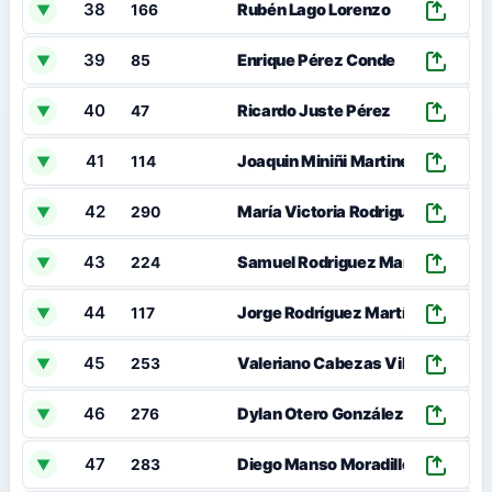
38
Rubén Lago Lorenzo
▼
166
39
Enrique Pérez Conde
▼
85
40
Ricardo Juste Pérez
▼
47
41
Joaquin Miniñi Martinez
▼
114
42
María Victoria Rodriguez Piro
▼
290
43
Samuel Rodriguez Martinez
▼
224
44
Jorge Rodríguez Martínez
▼
117
45
Valeriano Cabezas Vila
▼
253
46
Dylan Otero González
▼
276
47
Diego Manso Moradillo
▼
283