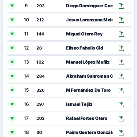
9
Diego Dominguez Crespo
▼
293
10
Jesus Lorenzana Meire
▼
212
11
Miguel Otero Rey
▼
144
12
Eliseo Fabello Cid
▼
28
13
Manuel López Muñiz
▼
102
14
Abraham Sanroman García
▼
284
15
M Fernández De Toro
▼
326
16
Ismael Teijiz
▼
297
17
Rafael Fortes Otero
▼
203
18
Pablo Gestera González
▼
30