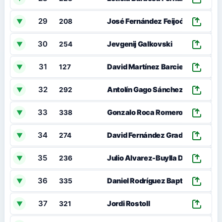
29
José Fernández Feijoó
▼
208
30
Jevgenij Galkovski
▼
254
31
David Martínez Barciela
▼
127
32
Antolín Gago Sánchez
▼
292
33
Gonzalo Roca Romero
▼
338
34
David Fernández Gradin
▼
274
35
Julio Alvarez-Buylla De La Uz
▼
236
36
Daniel Rodríguez Baptista
▼
335
37
Jordi Rostoll
▼
321