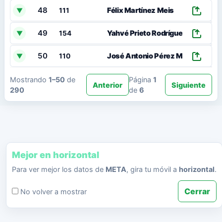
48
Félix Martínez Meis
▼
111
49
Yahvé Prieto Rodríguez
▼
154
50
José Antonio Pérez Misa
▼
110
Mostrando
1–50
de
Página
1
Anterior
Siguiente
290
de
6
Mejor en horizontal
Para ver mejor los datos de
META
, gira tu móvil a
horizontal
.
Cerrar
No volver a mostrar