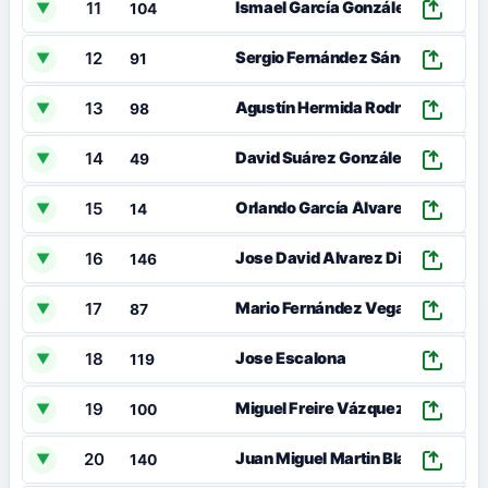
11
Ismael García González
▼
104
12
Sergio Fernández Sánchez
▼
91
13
Agustín Hermida Rodríguez
▼
98
14
0
David Suárez González
▼
49
15
0
Orlando García Álvarez
▼
14
16
0
Jose David Alvarez Diaz
▼
146
17
0
Mario Fernández Vega
▼
87
18
0
Jose Escalona
▼
119
19
0
Miguel Freire Vázquez
▼
100
20
Juan Miguel Martin Blanco
▼
140