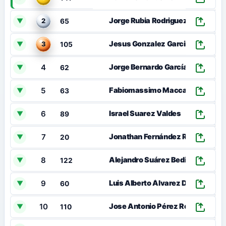
Jorge Rubia Rodriguez
▼
2
65
0
Jesus Gonzalez Garcia
▼
3
105
4
Jorge Bernardo García
▼
62
5
0
Fabiomassimo Maccagnan
▼
63
6
0
Israel Suarez Valdes
▼
89
7
0
Jonathan Fernández Rios
▼
20
8
0
Alejandro Suárez Bedia
▼
122
9
Luis Alberto Álvarez Díaz
▼
60
10
Jose Antonio Pérez Rodríguez
▼
110