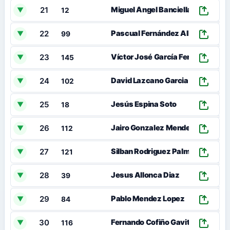
21
Miguel Ángel Banciella Álvaro
▼
12
22
Pascual Fernández Albornos
▼
99
23
Víctor José García Fernández
▼
145
24
David Lazcano Garcia
▼
102
25
0
Jesús Espina Soto
▼
18
26
Jairo Gonzalez Mendez
▼
112
27
Silban Rodriguez Palmeiro
▼
121
28
Jesus Allonca Diaz
▼
39
29
Pablo Mendez Lopez
▼
84
30
Fernando Cofiño Gavito
▼
116