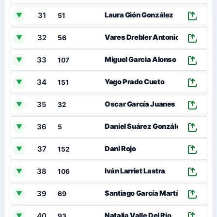
31
0
Laura Gión González
▼
51
32
Vares Drebler Antonio
▼
56
33
Miguel Garcia Alonso
▼
107
34
Yago Prado Cueto
▼
151
35
Oscar García Juanes
▼
32
36
Daniel Suárez González
▼
5
37
Dani Rojo
▼
152
38
0
Iván Larriet Lastra
▼
106
39
Santiago García Martínez
▼
69
40
Natalia Valle Del Rio
▼
93