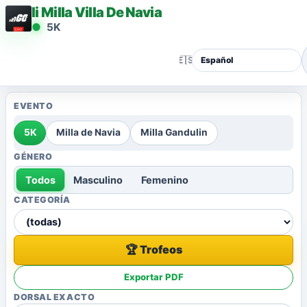
Ii Milla Villa De Navia
5K
🇪🇸
EVENTO
5K
Milla de Navia
Milla Gandulin
GÉNERO
Todos
Masculino
Femenino
CATEGORÍA
🏆 Trofeos
Exportar PDF
DORSAL EXACTO