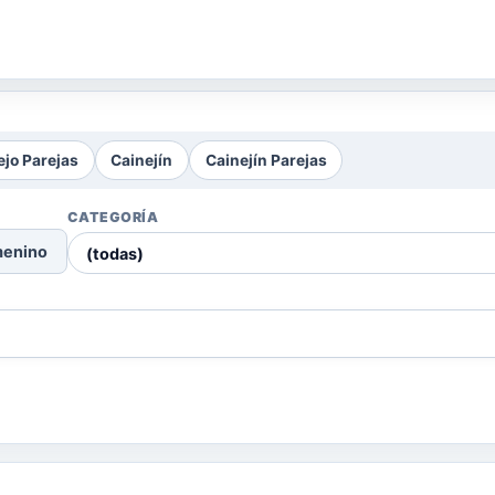
ejo Parejas
Cainejín
Cainejín Parejas
CATEGORÍA
menino