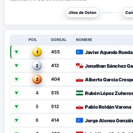
Jitos de Oston
Cai
POS.
DORSAL
NOMBRE
455
1
Javier Agundo Rueda
▼
412
2
Jonathan Sánchez Ga
▼
404
3
Alberto García Cresp
▼
4
515
Rubén López Zuhero
▼
5
512
Pablo Roldán Varona
▼
6
414
Jorge Alonso Gonzál
▼