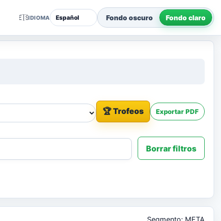
🇪🇸
Fondo oscuro
Fondo claro
IDIOMA
🏆 Trofeos
Exportar PDF
Borrar filtros
Segmento: META