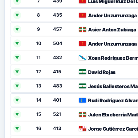
7
439
Luis Miguel Ruiz Del C
▼
8
435
Ander Unzurrunzaga
▼
9
457
Asier Anton Zubiaga
▼
10
504
Ander Unzurrunzaga
▼
11
432
Xoan Rodríguez Ber
▼
12
415
David Rojas
▼
13
483
Jesús Ballesteros Ma
▼
14
401
Rudi Rodriguez Alva
▼
15
521
Julen Etxeberria Mad
▼
16
413
Jorge Gutiérrez Garc
▼