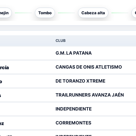
nejin
Tombo
Cabeza alta
CLUB
G.M. LA PATANA
CANGAS DE ONIS ATLETISMO
rcía
DE TORANZO XTREME
o
TRAILRUNNERS AVANZA JAÉN
s
INDEPENDIENTE
CORREMONTES
ez