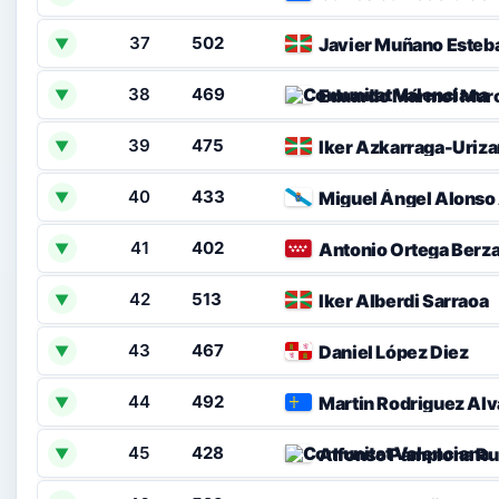
37
502
Javier Muñano Esteb
▼
38
469
Eduardo Mármol Mar
▼
39
475
Iker Azkarraga-Uriza
▼
40
433
Miguel Ángel Alonso
▼
41
402
Antonio Ortega Berza
▼
42
513
Iker Alberdi Sarraoa
▼
43
467
Daniel López Diez
▼
44
492
Martin Rodriguez Alv
▼
45
428
Alfonso Pamplona Ru
▼