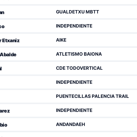
GUALDETXU MBTT
an
INDEPENDIENTE
co
AIKE
r Etxaniz
ATLETISMO BAIONA
 Abalde
CDE TODOVERTICAL
l
INDEPENDIENTE
PUENTECILLAS PALENCIA TRAIL
INDEPENDIENTE
arez
ANDANDAEH
bio