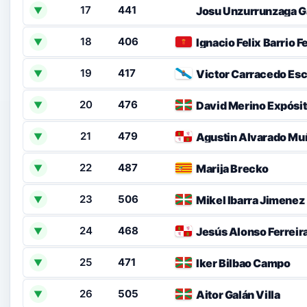
17
441
Josu Unzurrunzaga 
▼
18
406
Ignacio Felix Barrio 
▼
19
417
Victor Carracedo Esc
▼
20
476
David Merino Expósi
▼
21
479
Agustin Alvarado Mu
▼
22
487
Marija Brecko
▼
23
506
Mikel Ibarra Jimenez
▼
24
468
Jesús Alonso Ferreir
▼
25
471
Iker Bilbao Campo
▼
26
505
Aitor Galán Villa
▼