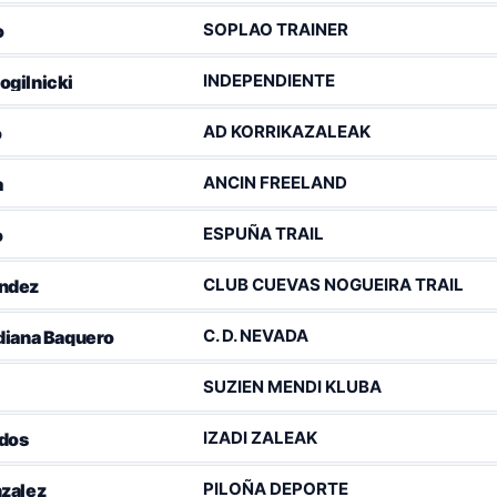
SOPLAO TRAINER
o
INDEPENDIENTE
ogilnicki
AD KORRIKAZALEAK
o
ANCIN FREELAND
a
ESPUÑA TRAIL
o
CLUB CUEVAS NOGUEIRA TRAIL
andez
C. D. NEVADA
diana Baquero
SUZIEN MENDI KLUBA
IZADI ZALEAK
ldos
PILOÑA DEPORTE
nzalez