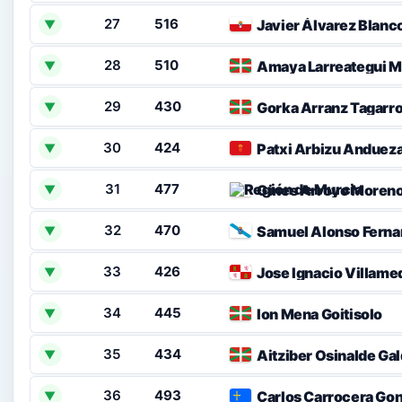
27
516
Javier Álvarez Blanc
▼
28
510
Amaya Larreategui M
▼
29
430
Gorka Arranz Tagarr
▼
30
424
Patxi Arbizu Anduez
▼
31
477
Gines Arroyo Moren
▼
32
470
Samuel Alonso Fern
▼
33
426
Jose Ignacio Villame
▼
34
445
Ion Mena Goitisolo
▼
35
434
Aitziber Osinalde Ga
▼
36
493
Carlos Carrocera Go
▼