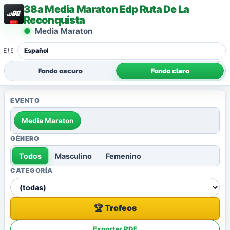
38a Media Maraton Edp Ruta De La
Reconquista
Media Maraton
🇪🇸
Fondo oscuro
Fondo claro
EVENTO
Media Maraton
GÉNERO
Todos
Masculino
Femenino
CATEGORÍA
🏆 Trofeos
Exportar PDF