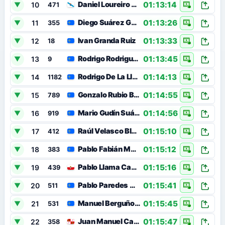
01:13:14
Daniel Loureiro Mosquera
10
▼
471
01:13:26
Diego Suárez García
11
▼
355
01:13:33
Ivan Granda Ruiz
12
▼
18
01:13:45
Rodrigo Rodriguez Fernandez
13
▼
9
01:14:13
Rodrigo De La Llana Vega
14
▼
1182
01:14:55
Gonzalo Rubio Berdasco
15
▼
789
01:14:56
Mario Gudín Suárez
16
▼
919
01:15:10
Raúl Velasco Blanco
17
▼
412
01:15:12
Pablo Fabián Mallada Sánchez
18
▼
383
01:15:16
Pablo Llama Campo
19
▼
439
01:15:41
Pablo Paredes Virgós
20
▼
511
01:15:45
Manuel Berguño Gutiérrez
21
▼
531
01:15:47
Juan Manuel Carrera Fernández
22
▼
358