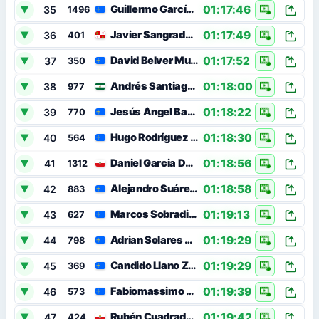
01:17:46
Guillermo García Del Río
35
▼
1496
01:17:49
Javier Sangrador Fernández
36
▼
401
01:17:52
David Belver Muñoz
37
▼
350
01:18:00
Andrés Santiago Garrido
38
▼
977
01:18:22
Jesús Ángel Barros Abarrio
39
▼
770
01:18:30
Hugo Rodríguez Gómez
40
▼
564
01:18:56
Daniel Garcia De La Hera
41
▼
1312
01:18:58
Alejandro Suárez Bedia
42
▼
883
01:19:13
Marcos Sobradillo Sánchez
43
▼
627
01:19:29
Adrian Solares Alvarez
44
▼
798
01:19:29
Candido Llano Zarabozo
45
▼
369
01:19:39
Fabiomassimo Maccagnan
46
▼
573
01:19:42
Rubén Cuadrado Valero
47
▼
424