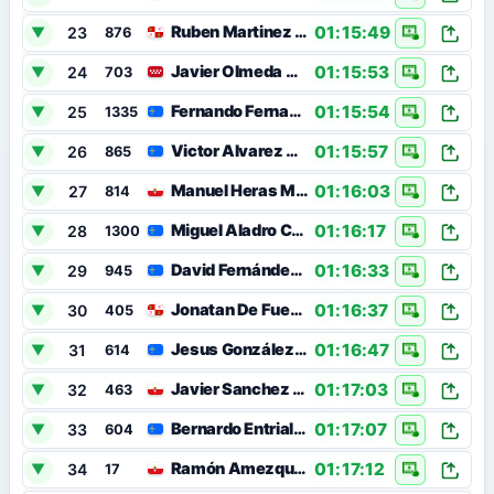
01:15:49
Ruben Martinez Fuente
23
▼
876
01:15:53
Javier Olmeda Delgado
24
▼
703
01:15:54
Fernando Fernandez Junquera
25
▼
1335
01:15:57
Victor Alvarez Perez
26
▼
865
01:16:03
Manuel Heras Martinez
27
▼
814
01:16:17
Miguel Aladro Castañeda
28
▼
1300
01:16:33
David Fernández Requeijo
29
▼
945
01:16:37
Jonatan De Fuentes Villa
30
▼
405
01:16:47
Jesus González García
31
▼
614
01:17:03
Javier Sanchez Arias
32
▼
463
01:17:07
Bernardo Entrialgo Montaño
33
▼
604
01:17:12
Ramón Amezqueta Liaño
34
▼
17