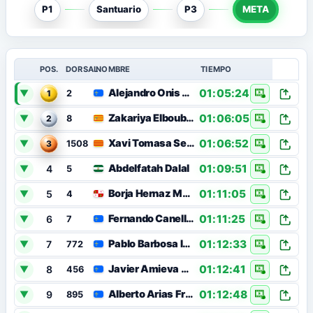
P1
Santuario
P3
META
POS.
DORSAL
NOMBRE
TIEMPO
01:05:24
Alejandro Onis Díaz
▼
1
2
01:06:05
Zakariya Elboubekraoui
▼
2
8
01:06:52
Xavi Tomasa Serrano
▼
3
1508
01:09:51
Abdelfatah Dalal
4
▼
5
01:11:05
Borja Hernaz Muñoz
5
▼
4
01:11:25
Fernando Canellada Barbón
6
▼
7
01:12:33
Pablo Barbosa Iglesias
7
▼
772
01:12:41
Javier Amieva Remis
8
▼
456
01:12:48
Alberto Arias Freije
9
▼
895