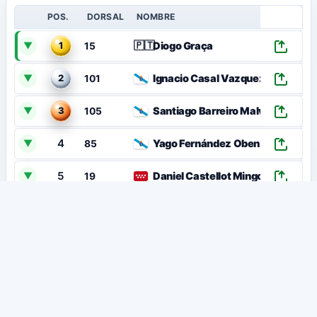
POS.
DORSAL
NOMBRE
🇵🇹
Diogo Graça
▼
1
15
Ignacio Casal Vazquez
▼
2
101
Santiago Barreiro Malvido
▼
3
105
4
Yago Fernández Obenza
▼
85
5
Daniel Castellot Mingo
▼
19
6
🇵🇹
Luís Salgado
▼
89
7
Víctor Grau Moreno
▼
52
8
Jose Antonio Vázquez Feijoo
▼
35
9
Jaume Silvestre Llinares
▼
40