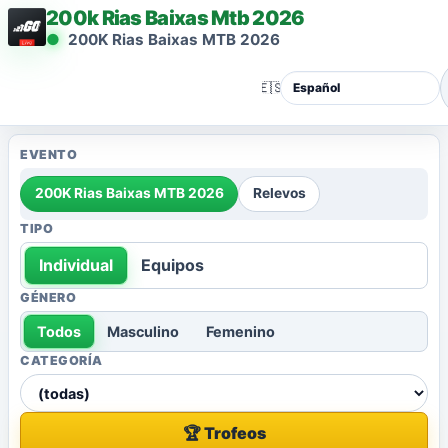
200k Rias Baixas Mtb 2026
200K Rias Baixas MTB 2026
🇪🇸
EVENTO
200K Rias Baixas MTB 2026
Relevos
TIPO
Individual
Equipos
GÉNERO
Todos
Masculino
Femenino
CATEGORÍA
🏆 Trofeos